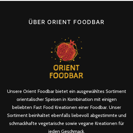
ÜBER ORIENT FOODBAR
Unsere Orient Foodbar bietet ein ausgewähltes Sortiment
orientalischer Speisen in Kombination mit einigen
beliebten Fast Food Kreationen einer Foodbar. Unser
CHILI HUMMUS MIT PITA BROT [A, N]
Sortiment beinhaltet ebenfalls liebevoll abgestimmte und
VEGAN
schmackhafte vegetarische sowie vegane Kreationen für
jeden Geschmack.