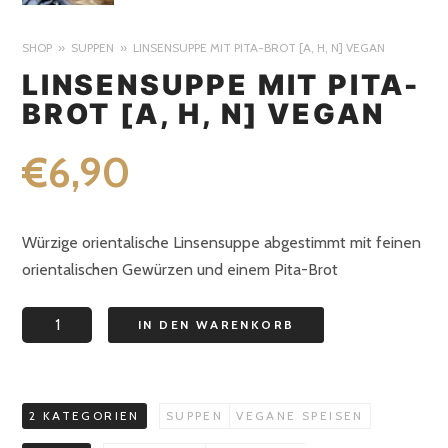
SHOP
SUPPEN
LINSENSUPPE MIT PITA-BROT [A, H, N] VEGAN
LINSENSUPPE MIT PITA-
BROT [A, H, N] VEGAN
€
6,90
Würzige orientalische Linsensuppe abgestimmt mit feinen
orientalischen Gewürzen und einem Pita-Brot
LINSENSUPPE
IN DEN WARENKORB
mit
Pita-
Brot
2 KATEGORIEN
SUPPEN
VEGANE SPEISEN
[A,