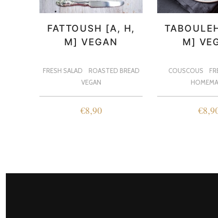
FATTOUSH [A, H,
TABOULEH 
M] VEGAN
M] VE
FRESH SALAD
ROASTED BREAD
COUSCOUS
FR
VEGAN
HOMEMA
€
8,90
€
8,9