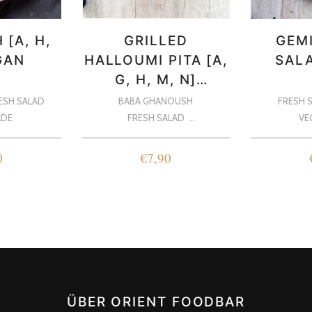
[A, H,
GRILLED
GEM
GAN
HALLOUMI PITA [A,
SALA
G, H, M, N]
VEGETARISCH
ESH SALAD
BABA GHANOUSH
FRESH 
DE
FRESH SALAD
VE
HALLOUMI CHEESE
0
€
7,90
ÜBER ORIENT FOODBAR