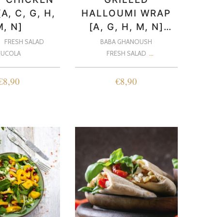
A, C, G, H,
HALLOUMI WRAP
M, N]
[A, G, H, M, N]
VEGETARISCH
FRESH SALAD
BABA GHANOUSH
RUCOLA
FRESH SALAD
HALLOUMI CHEESE
€
8,90
€
8,90