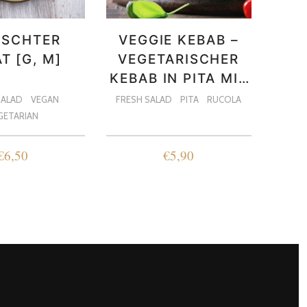
ISCHTER
VEGGIE KEBAB –
T [G, M]
VEGETARISCHER
KEBAB IN PITA MIT
SCHAFSKÄSE [A, G,
SALAD
VEGAN
FRESH SALAD
PITA
RUCOLA
H, M, L]
GETARIAN
€
6,50
€
5,90