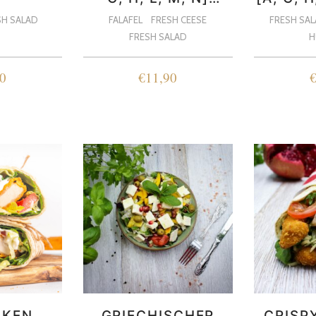
VEGAN ODER
SH SALAD
FALAFEL
FRESH CEESE
FRESH SA
VEGETARISCH
VEGE
FRESH SALAD
H
0
€
11,90
CKEN
GRIECHISCHER
CRISP