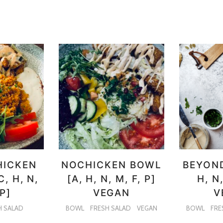
HICKEN
NOCHICKEN BOWL
BEYOND
, H, N,
[A, H, N, M, F, P]
H, N,
 P]
VEGAN
V
H SALAD
BOWL
FRESH SALAD
VEGAN
BOWL
FRE