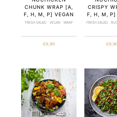
CHUNK WRAP [A,
CRISPY W
F, H, M, P] VEGAN
F, H, M, P
FRESH SALAD
VEGAN
WRAP
FRESH SALAD
RU
€
9,90
€
9,9