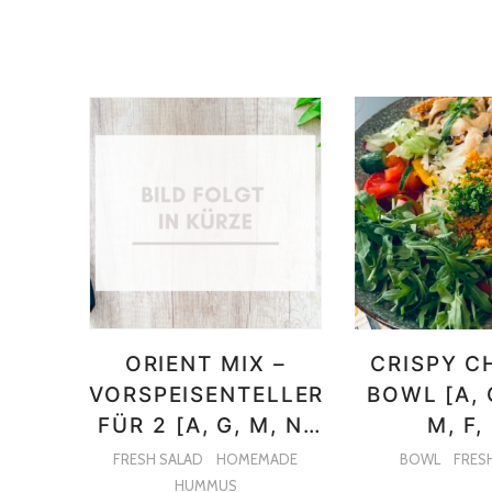
ORIENT MIX –
CRISPY C
VORSPEISENTELLER
BOWL [A, C
FÜR 2 [A, G, M, N]
M, F,
VEGAN ODER
FRESH SALAD
HOMEMADE
BOWL
FRES
VEGETARISCH
HUMMUS