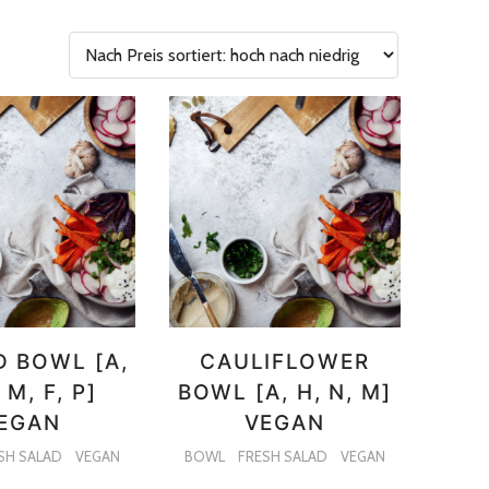
 BOWL [A,
CAULIFLOWER
 M, F, P]
BOWL [A, H, N, M]
EGAN
VEGAN
SH SALAD
VEGAN
BOWL
FRESH SALAD
VEGAN