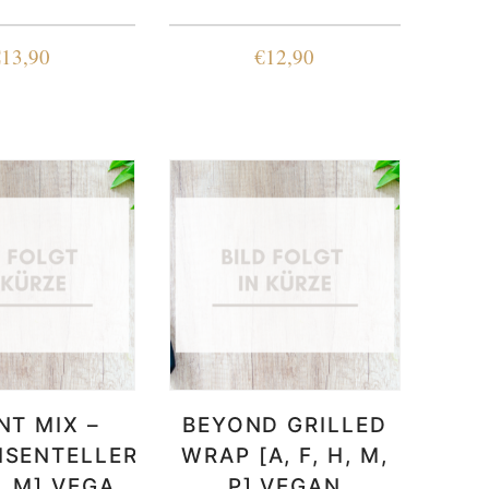
€
13,90
€
12,90
NT MIX –
BEYOND GRILLED
ISENTELLER
WRAP [A, F, H, M,
H, M] VEGAN
P] VEGAN