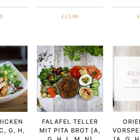
0
€
13,90
HICKEN
FALAFEL TELLER
ORIE
C, G, H,
MIT PITA BROT [A,
VORSPE
G, H, L, M, N]
[A, G, 