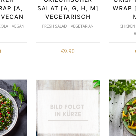
RAP [A,
SALAT [A, G, H, M]
WRAP [
] VEGAN
VEGETARISCH
COLA
VEGAN
FRESH SALAD
VEGETARIAN
CHICKEN
0
€
9,90