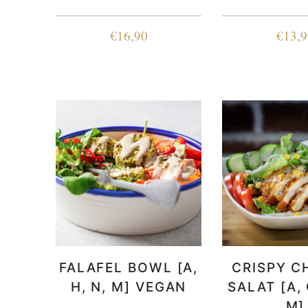
€
16,90
€
13,9
FALAFEL BOWL [A,
CRISPY C
H, N, M] VEGAN
SALAT [A, 
M]