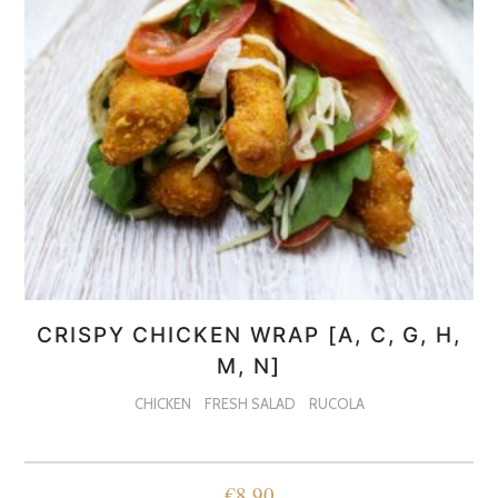
CRISPY CHICKEN WRAP [A, C, G, H,
M, N]
CHICKEN
FRESH SALAD
RUCOLA
€
8,90