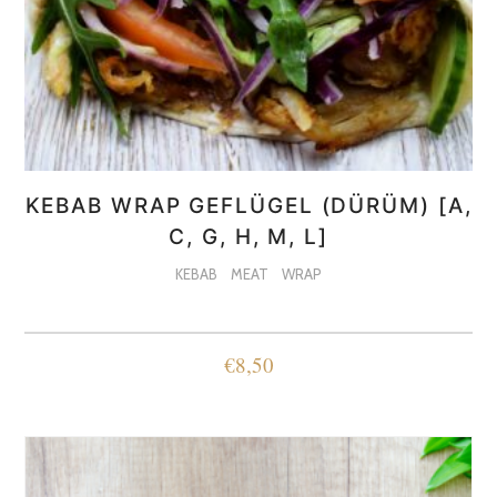
KEBAB WRAP GEFLÜGEL (DÜRÜM) [A,
C, G, H, M, L]
KEBAB
MEAT
WRAP
€
8,50